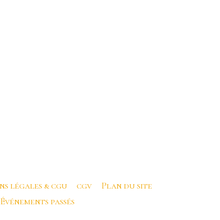
ns légales & cgu
cgv
Plan du site
Événements passés