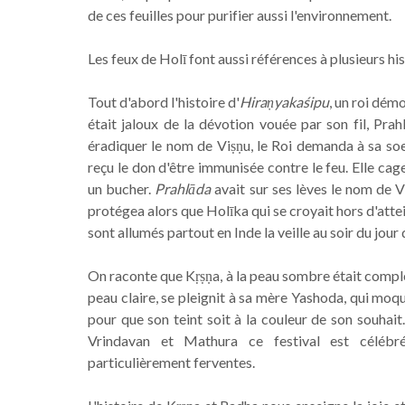
de ces feuilles pour purifier aussi l'environnement.
Les feux de Holī font aussi références à plusieurs his
Tout d'abord l'histoire d'
Hiraṇyakaśipu
, un roi dém
était jaloux de la dévotion vouée par son fil, Prah
éradiquer le nom de Viṣṇu, le Roi demanda à sa so
reçu le don d'être immunisée contre le feu. Elle cageo
un bucher.
Prahlāda
avait sur ses lèves le nom de Vi
protégea alors que Holīka qui se croyait hors d'atte
sont allumés partout en Inde la veille au soir du jour 
On raconte que Kṛṣṇa, à la peau sombre était complex
peau claire, se pleignit à sa mère Yashoda, qui moq
pour que son teint soit à la couleur de son souhait
Vrindavan et Mathura ce festival est célébré
particulièrement ferventes.