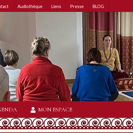
tact
Audiothèque
Liens
Presse
BLOG
GENDA
MON ESPACE