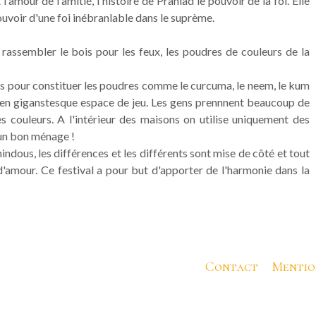
l'amour de l'amitié, l'histoire de Prahlad le pouvoir de la foi. Elle
pouvoir d'une foi inébranlable dans le suprème.
 rassembler le bois pour les feux, les poudres de couleurs de la
ls pour constituer les poudres comme le curcuma, le neem, le kum
t en giganstesque espace de jeu. Les gens prennnent beaucoup de
es couleurs. A l'intérieur des maisons on utilise uniquement des
e un bon ménage !
hindous, les différences et les différents sont mise de côté et tout
'amour. Ce festival a pour but d'apporter de l'harmonie dans la
Contact
Mentio