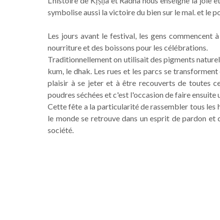
L'histoire de Kṛṣṇa et Radha nous enseigne la joie et 
symbolise aussi la victoire du bien sur le mal. et le 
Les jours avant le festival, les gens commencent à
nourriture et des boissons pour les célébrations.
Traditionnellement on utilisait des pigments nature
kum, le dhak. Les rues et les parcs se transformen
plaisir à se jeter et à être recouverts de toutes c
poudres séchées et c'est l'occasion de faire ensuit
Cette fête a la particularité de rassembler tous les 
le monde se retrouve dans un esprit de pardon et d
société.