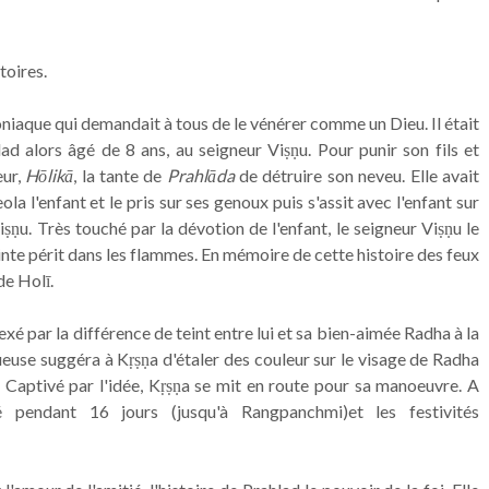
toires.
oniaque qui demandait à tous de le vénérer comme un Dieu. Il était
lad alors âgé de 8 ans, au seigneur Viṣṇu. Pour punir son fils et
eur,
Hōlikā
, la tante de
Prahlāda
de détruire son neveu. Elle avait
la l'enfant et le pris sur ses genoux puis s'assit avec l'enfant sur
ṣṇu. Très touché par la dévotion de l'enfant, le seigneur Viṣṇu le
inte périt dans les flammes. En mémoire de cette histoire des feux
de Holī.
é par la différence de teint entre lui et sa bien-aimée Radha à la
ueuse suggéra à Kṛṣṇa d'étaler des couleur sur le visage de Radha
. Captivé par l'idée, Kṛṣṇa se mit en route pour sa manoeuvre. A
 pendant 16 jours (jusqu'à Rangpanchmi)et les festivités