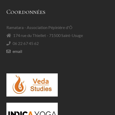
Coordonnées
Ramatara - Association Pépinière d'Ô
174 rue du Thiellet - 71500 Saint-Usuge
06 22 67 45 62
email