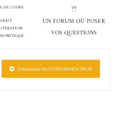
s de cours
??
un forum où poser
skrit
litération
vos questions
phonétique
Découvrez les FONDAMENTAUX