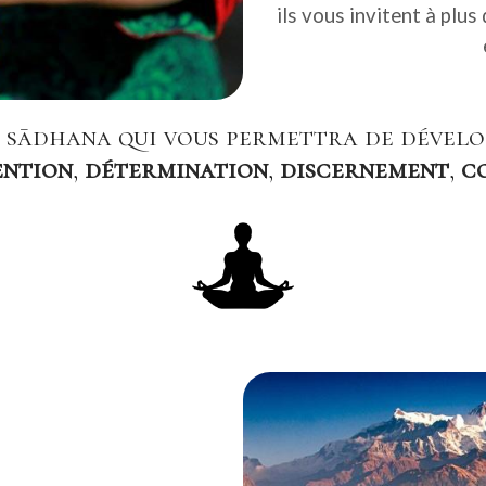
ils vous invitent à plu
 sādhana qui vous permettra de dévelo
ention
,
détermination
,
discernement
,
c