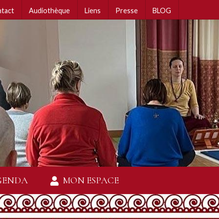
tact
Audiothèque
Liens
Presse
BLOG
GENDA
MON ESPACE