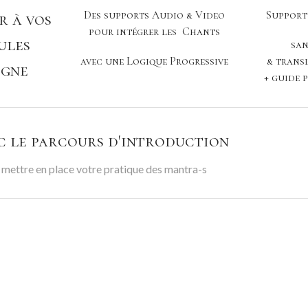
Des supports Audio & Video
Support
r à vos
pour intégrer les Chants
ules
san
avec une Logique Progressive
& trans
igne
+ guide 
c le parcours d'introduction
r mettre en place votre pratique des mantra-s