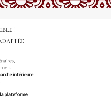
ble !
Adaptée
énaires,
tuels.
marche intérieure
.
la plateforme