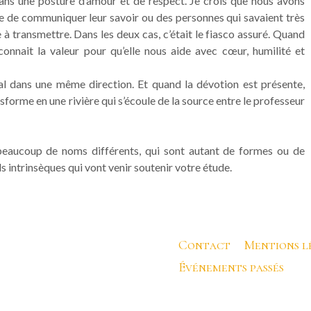
 dans une posture d’amour et de respect. Je crois que nous avons
e de communiquer leur savoir ou des personnes qui savaient très
 transmettre. Dans les deux cas, c’était le fiasco assuré. Quand
connait la valeur pour qu’elle nous aide avec cœur, humilité et
al dans une même direction. Et quand la dévotion est présente,
nsforme en une rivière qui s’écoule de la source entre le professeur
 beaucoup de noms différents, qui sont autant de formes ou de
 intrinsèques qui vont venir soutenir votre étude.
Contact
Mentions l
Événements passés