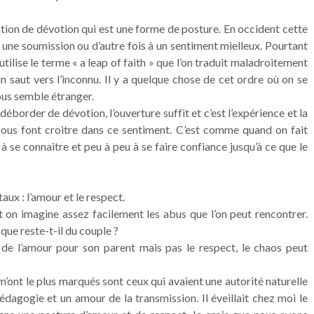
notion de dévotion qui est une forme de posture. En occident cette
à une soumission ou d’autre fois à un sentiment mielleux. Pourtant
utilise le terme « a leap of faith » que l’on traduit maladroitement
un saut vers l’inconnu. Il y a quelque chose de cet ordre où on se
ous semble étranger.
déborder de dévotion, l’ouverture suffit et c’est l’expérience et la
nous font croitre dans ce sentiment. C’est comme quand on fait
se connaitre et peu à peu à se faire confiance jusqu’à ce que le
ux : l’amour et le respect.
t on imagine assez facilement les abus que l’on peut rencontrer.
 que reste-t-il du couple ?
 a de l’amour pour son parent mais pas le respect, le chaos peut
m’ont le plus marqués sont ceux qui avaient une autorité naturelle
édagogie et un amour de la transmission. Il éveillait chez moi le