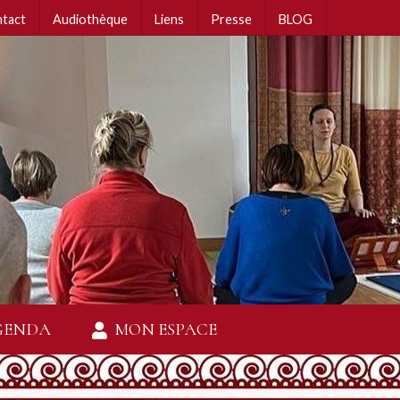
tact
Audiothèque
Liens
Presse
BLOG
GENDA
MON ESPACE