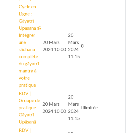
Cycle en
Ligne :
Gāyatrī
Upāsanā ॐ
Intégrer
20
une
20 Mars
Mars
8
sādhana
2024 10:00
2024
complète
11:15
du gāyatrī
mantra à
votre
pratique
RDV |
20
Groupe de
20 Mars
Mars
pratique
Illimitée
2024 10:00
2024
Gāyatrī
11:15
Upāsanā
RDV |