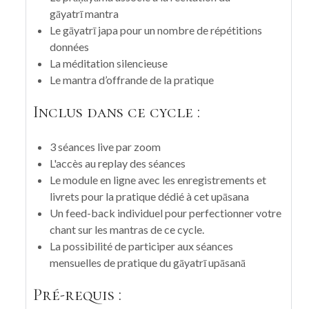
gāyatrī
mantra
Le gāyatrī japa pour un nombre de répétitions
données
La méditation silencieuse
Le mantra d’offrande
de la pratique
Inclus dans ce cycle :
3 séances live par zoom
L'accès au replay des séances
Le module en ligne avec les enregistrements et
livrets pour la pratique dédié à cet up
āsana
Un feed-back individuel pour perfectionner votre
chant sur les mantras de ce cycle.
La possibilité de participer aux séances
mensuelles de pratique du
gāyatrī u
pāsanā
Pré-requis :