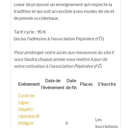
coeur de proposer un enseignement qui respecte la
tradition et qui soit accessible à nos modes de vie et
de pensée occidentaux.
Tarif cycle : 90 €
(inclus l'adhésion à l'association Pépinière d'Ô)
Pour prolonger votre accès aux ressources du site il
vous faudra chaque année vous mettre à jour de
votre cotisation à l'association Pépinière d'Ô.
Date de
Date
Evénement
Places
S'inscrire
l'événement
de fin
Cycle en
Ligne :
Gāyatrī
Upāsanā ॐ
Les
Intégrer
6
inscriptions