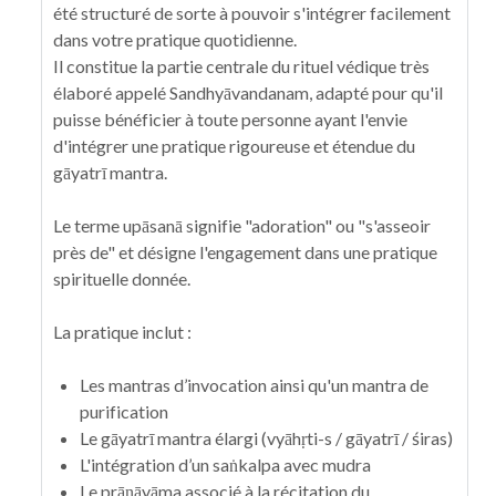
été structuré de sorte à pouvoir s'intégrer facilement
dans votre pratique quotidienne.
Il constitue la partie centrale du rituel védique très
élaboré appelé Sandhyāvandanam, adapté pour qu'il
puisse bénéficier à toute personne ayant l'envie
d'intégrer une pratique rigoureuse et étendue du
gāyatrī mantra
.
Le terme upāsanā signifie "adoration" ou "s'asseoir
près de" et désigne l'engagement dans une pratique
spirituelle donnée.
La pratique inclut :
Les mantras d’invocation ainsi qu'un
mantra de
purification
Le gāyatrī mantra élargi (vyāhṛti-s
/ gāyatrī /
śiras)
L'intégration d’un
saṅkalpa
avec mudra
Le prāṇāyāma
associé à la récitation du