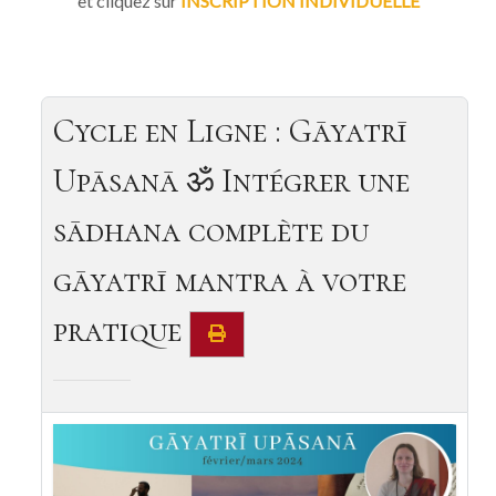
et cliquez sur
INSCRIPTION INDIVIDUELLE
Cycle en Ligne : Gāyatrī
Upāsanā ॐ Intégrer une
sādhana complète du
gāyatrī mantra à votre
pratique