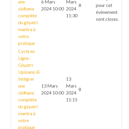
une
6 Mars
Mars
8
pour cet
sādhana
2024 10:00
2024
événement
complète
11:30
sont closes.
du gāyatrī
mantra à
votre
pratique
Cycle en
Ligne :
Gāyatrī
Upāsanā ॐ
Intégrer
13
une
13 Mars
Mars
8
sādhana
2024 10:00
2024
complète
11:15
du gāyatrī
mantra à
votre
pratique