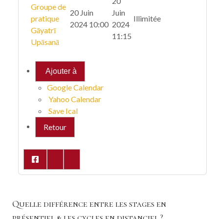
20
Groupe de
20 Juin
Juin
pratique
Illimitée
2024 10:00
2024
Gāyatrī
11:15
Upāsanā
Ajouter à
Google Calendar
Yahoo Calendar
Save Ical
Retour
Quelle différence entre les stages en
présentiel & les cycles en distanciel ?