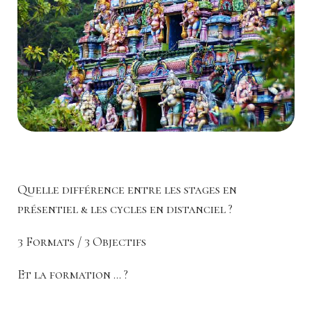
Quelle différence entre les stages en
présentiel & les cycles en distanciel ?
3 Formats / 3 Objectifs
Et la formation ... ?
Vous trouverez 3 FORMATS d'apprentissage. Ces trois
Dans la formation, nous irons beaucoup plus loin dans les
formats sont complémentaires.