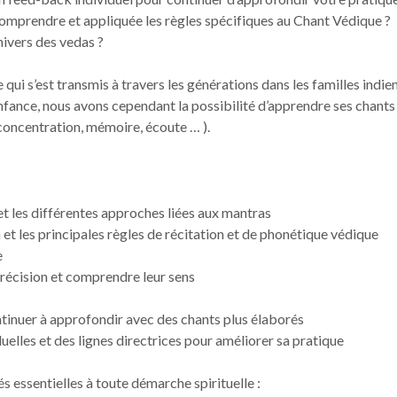
mprendre et appliquée les règles spécifiques au Chant Védique ?
nivers des vedas ?
e qui s’est transmis à travers les générations dans les familles in
enfance, nous avons cependant la possibilité d’apprendre ses chant
concentration, mémoire, écoute … ).
t les différentes approches liées aux mantras
 et les principales règles de récitation et de phonétique védique
e
récision et comprendre leur sens
inuer à approfondir avec des chants plus élaborés
elles et des lignes directrices pour améliorer sa pratique
 essentielles à toute démarche spirituelle :