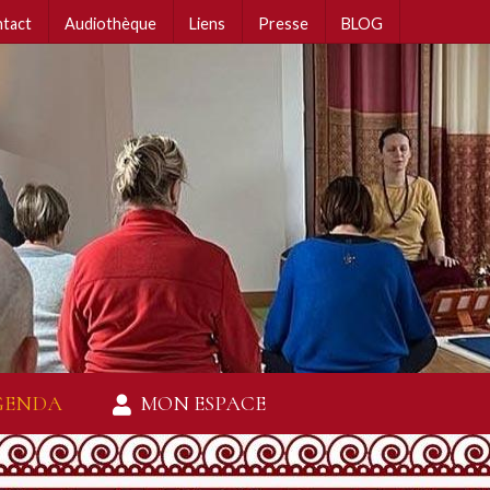
tact
Audiothèque
Liens
Presse
BLOG
GENDA
MON ESPACE