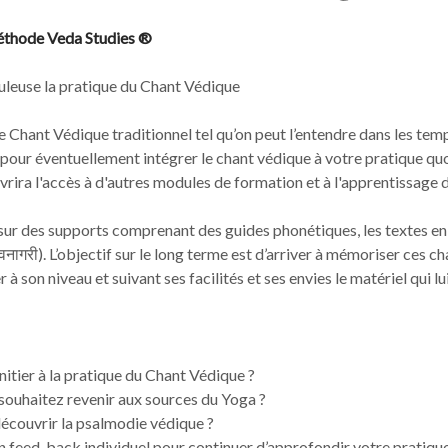
Méthode Veda Studies ®
uleuse la pratique du Chant Védique
e Chant Védique traditionnel tel qu’on peut l’entendre dans les templ
 pour éventuellement intégrer le chant védique à votre pratique qu
uvrira l'accès à d'autres modules de formation et à l'apprentissage
r des supports comprenant des guides phonétiques, les textes en t
ेवनागरी). L’objectif sur le long terme est d’arriver à mémoriser ces
à son niveau et suivant ses facilités et ses envies le matériel qui lu
nitier à la pratique du Chant Védique ?
souhaitez revenir aux sources du Yoga ?
écouvrir la psalmodie védique ?
n feed-back individuel pour continuer d’approfondir votre pratique