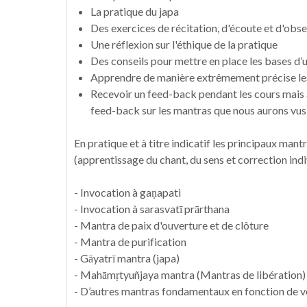
La pratique du japa
Des exercices de récitation, d'écoute et d'obs
Une réflexion sur l'éthique de la pratique
Des conseils pour mettre en place les bases d’
Apprendre de manière extrêmement précise les 
Recevoir un feed-back pendant les cours mais au
feed-back sur les mantras que nous aurons vu
En pratique et à titre indicatif les principaux ma
(apprentissage du chant, du sens et correction indi
- Invocation à gaṇapati
- Invocation à sarasvatī prārthana
- Mantra de paix d'ouverture et de clôture
- Mantra de purification
- Gāyatrī mantra (japa)
- Mahāmṛtyuñjaya mantra (Mantras de libération)
- D’autres mantras fondamentaux en fonction de v