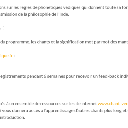
ons sur les règles de phonétiques védiques qui donnent toute sa for
smission de la philosophie de l'Inde.
 :
es du programme, les chants et la signification mot par mot des ma
que.fr
:
registrements pendant 6 semaines pour recevoir un feed-back indiv
cès à un ensemble de ressources sur le site internet
www.chant-ved
 vous donnera accès à l’apprentissage d’autres chants plus long e
introduction.