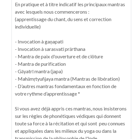
En pratique et à titre indicatif les principaux mantras
avec lesquels nous commencerons :
(apprentissage du chant, du sens et correction
individuelle)
- Invocation à gaṇapati
- Invocation à sarasvatī prārthana
- Mantra de paix d'ouverture et de clôture
- Mantra de purification
- Gāyatrī mantra (japa)
- Mahāmṛtyuñjaya mantra (Mantras de libération)
- D’autres mantras fondamentaux en fonction de
votre rythme d’apprentissage *
Si vous avez déjà appris ces mantras, nous insisterons
sur les règles de phonétiques védiques qui donnent
toute sa force à la récitation et qui sont peu connues
et appliquées dans les milieux du yoga ou dans la
transmission de la philosophie de l'Inde.