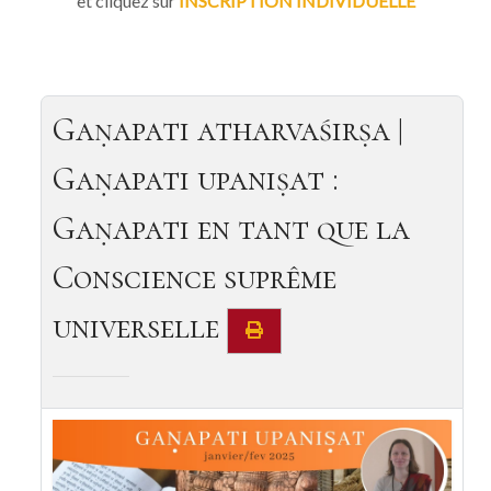
et cliquez sur
INSCRIPTION INDIVIDUELLE
Gaṇapati atharvaśirṣa |
Gaṇapati upaniṣat :
Gaṇapati en tant que la
Conscience suprême
universelle