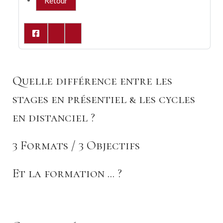
Retour
Quelle différence entre les
stages en présentiel & les cycles
en distanciel ?
3 Formats / 3 Objectifs
Et la formation ... ?
Vous trouverez 3 FORMATS d'apprentissage. Ces trois
formats sont complémentaires.
Dans la formation, nous irons beaucoup plus loin dans les
aspects théoriques de liés à la pratique et au contexte
Le FORMAT RESIDENTIEL permet de vivre