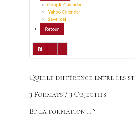
Google Calendar
Yahoo Calendar
Save Ical
Retour
Quelle différence entre les sta
3 Formats / 3 Objectifs
Et la formation ... ?
Vous trouverez 3 FORMATS d'apprentissage. Ces tr
Dans la formation, nous irons beaucoup plus loin dans
Le FORMAT RESIDENTIEL permet de vivre l'apprentissa
pratique un yoga à part entière.