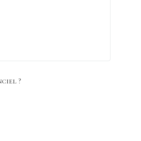
ciel ?
lturel de l'Inde mais aussi sur ce qui fait de cette
'immersion, loin des sollicitations et des