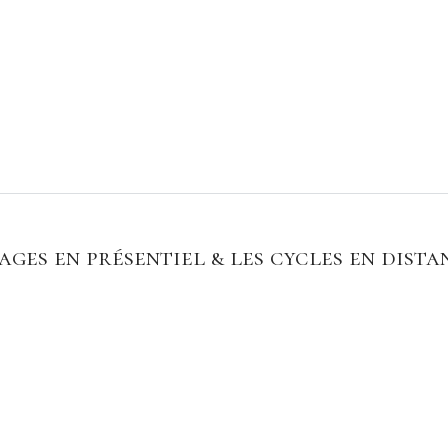
ges en présentiel & les cycles en distan
ois formats sont complémentaires.
 les aspects théoriques de liés à la pratique et au contexte socio-cu
ge et la pratique dans un cadre propice à la contemplation et à l