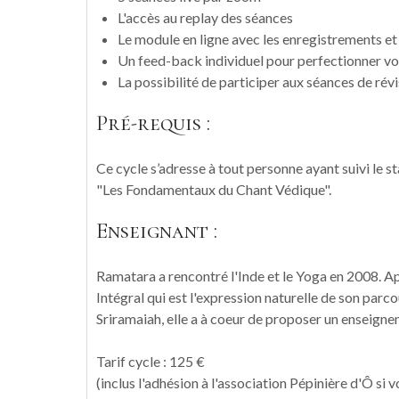
L'accès au replay des séances
Le module en ligne avec les enregistrements et 
Un feed-back individuel pour perfectionner vot
La possibilité de participer aux séances de rév
Pré-requis :
Ce cycle s’adresse à tout personne ayant suivi le st
"Les Fondamentaux du Chant Védique".
Enseignant :
Ramatara a rencontré l'Inde et le Yoga en 2008. A
Intégral qui est l'expression naturelle de son parc
Sriramaiah, elle a à coeur de proposer un enseigne
Tarif cycle : 125 €
(inclus l'adhésion à l'association Pépinière d'Ô si 