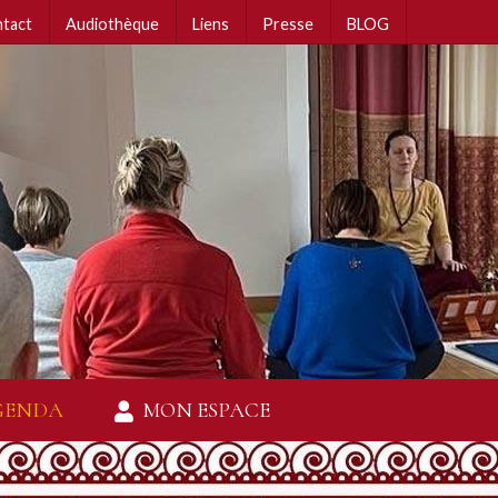
tact
Audiothèque
Liens
Presse
BLOG
GENDA
MON ESPACE