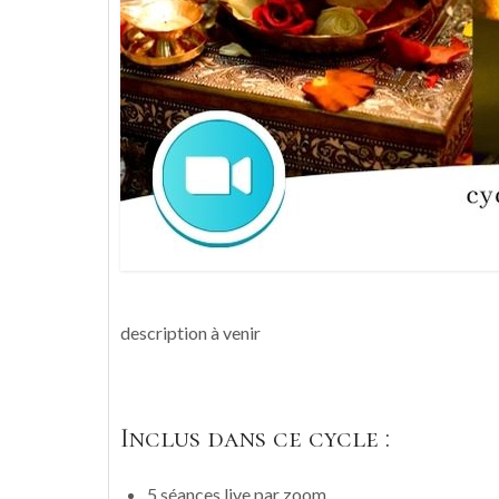
description à venir
Inclus dans ce cycle :
5 séances live par zoom