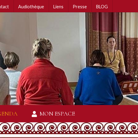
tact
Audiothèque
Liens
Presse
BLOG
GENDA
MON ESPACE