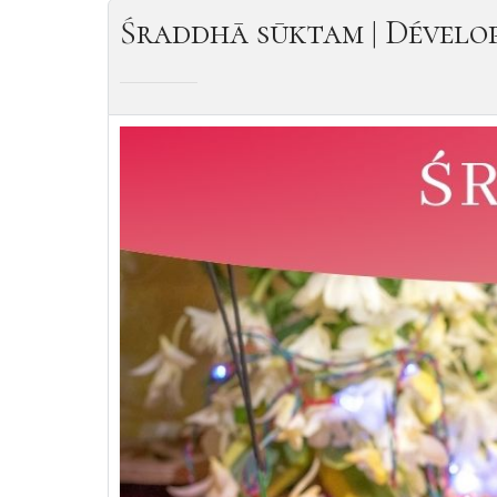
Śraddhā sūktam | Dévelop