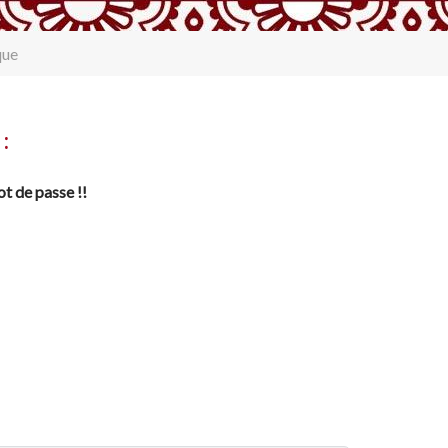
que
:
ot de passe !!